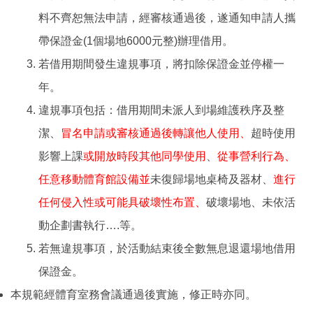
料不齊恕無法申請，經審核通過後，遂通知申請人攜
帶保證金(1個場地6000元整)辦理借用。
若借用期間發生違規事項，將扣除保證金並停權一
年。
違規事項包括：借用期間未派人到場維護秩序及整
潔、
冒名申請或審核通過後轉讓他人使用、
超時使用
影響上課
或開放時段其他同學使用
、
從事營利行為、
任意移動體育館設備並
未復歸場地桌椅及器材、
進行
任何侵入性或可能具破壞性布置、
破壞場地、未依活
動企劃書執行….等。
若無違規事項，於活動結束後全數無息退還場地借用
保證金。
本規範經體育室務會議通過後實施，修正時亦同。