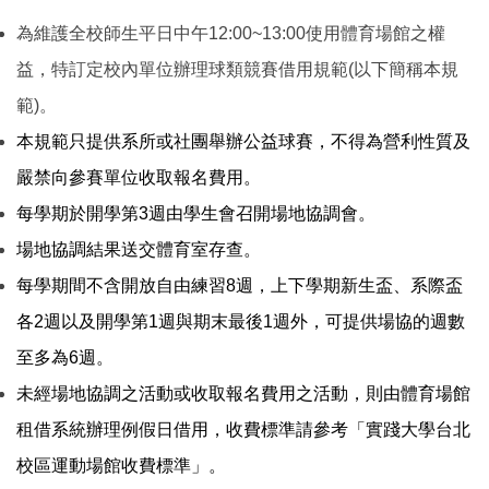
為維護全校師生平日中午
12:00~13:00
使用體育場館之權
益，特訂定校內單位辦理球類競賽借用規範(以下簡稱本規
範)。
本規範只提供系所或社團舉辦公益球賽，不得為營利性質及
嚴禁向參賽單位收取報名費用。
每學期於開學第
3
週由學生會召開場地協調會。
場地協調結果送交體育室存查。
每學期間不含開放自由練習8週，上下學期新生盃、系際盃
各2週以及開學第1週與期末最後1週外，可提供場協的週數
至多為
6
週。
未經場地協調之活動或收取報名費用之活動，則由體育場館
租借系統辦理例假日借用，收費標準請參考「實踐大學台北
校區運動場館收費標準」。