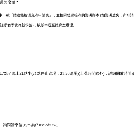
怎麼辦 ?
中下載「體適能檢測免測申請表」，並檢附曾經檢測的證明影本 (如證明遺失，亦可請
註哪個學號為新學號)，以紙本送至體育室辦理。
17
點至晚上
21
點半(21點停止進場，21:20清場
)
(
上課時間除外
)
，詳細開放時間
 gym@g2.usc.edu.tw。