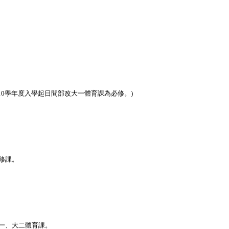
110學年度入學起日間部改大
一體育課為必修。
)
修課。
一、大二體育課。