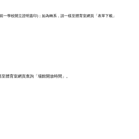
前一學校開立證明蓋印)；如為轉系，請一樣至
體育室網頁「表單下載」
請至體育室網頁查詢「場館開放時間」。