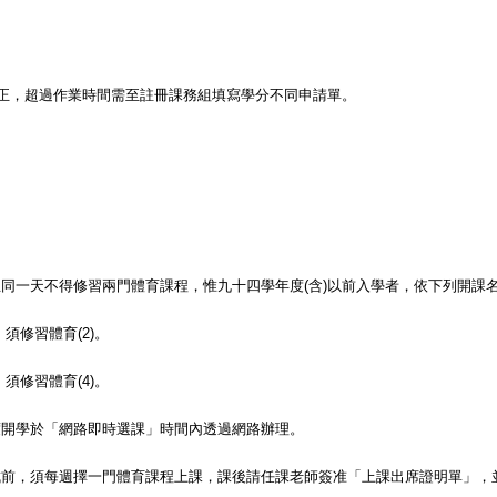
正，超過作業時間需至註冊課務組填寫學分不同申請單。
且同一天不得修習兩門體育課程，惟九十四學年度
(
含
)
以前入學者，依下列開課
；須修習體育
(2)
。
；須修習體育
(4)
。
度開學於「網路即時選課」時間內透過網路辦理
。
成前，須每週擇一門體育課程上課，課後請任課老師簽准「上課出席證明單」，