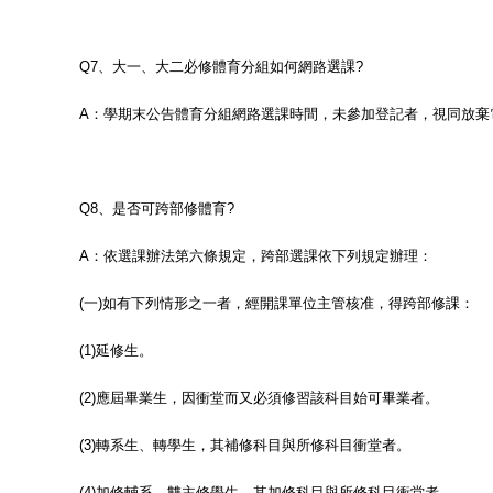
Q7
、大一、大二必修體育分組如何網路選課
?
A
：學期末公告體育分組網路選課時間，未參加登記者，視同放棄
Q8
、是否可跨部修體育
?
A
：依選課辦法第六條規定，跨部選課依下列規定辦理：
(
一
)
如有下列情形之一者，經開課單位主管核准，得跨部修課：
(1)
延修生。
(2)
應屆畢業生，因衝堂而又必須修習該科目始可畢業者。
(3)
轉系生、轉學生，其補修科目與所修科目衝堂者。
(4)
加修輔系、雙主修學生，其加修科目與所修科目衝堂者。