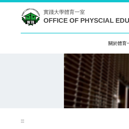
跳
實踐大學
體育一室
到
OFFICE OF PHYSCIAL ED
主
要
內
容
關於體育
區
:::