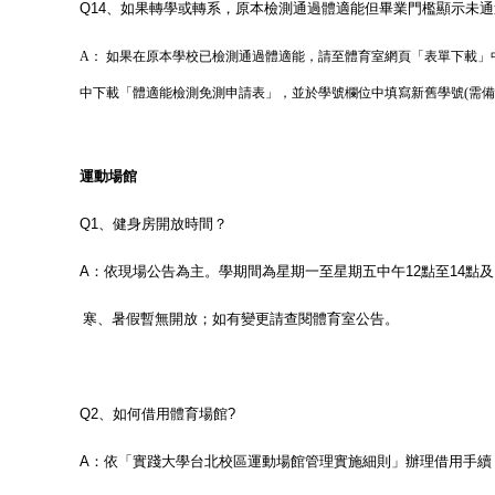
Q14
、如果轉學或轉系，原本檢測通過體適能但畢業門檻顯示未通過
A： 如果在原本學校已檢測通過體適能，請至體育室網頁「表單下載」
中下載「體適能檢測免測申請表」，並於學號欄位中填寫新舊學號(需備
運動場館
Q1
、健身房開放時間？
A
：
依現場公告為主。
學期間為星期一至星期五
中午
12
點至
14
點及
寒、暑假暫無開放；如有變更請查閱體育室公告。
Q2
、如何借用體育場館
?
A
：
依「實踐大學台北校區運動場館管理實施細則」辦理借用手續，詢問請來信