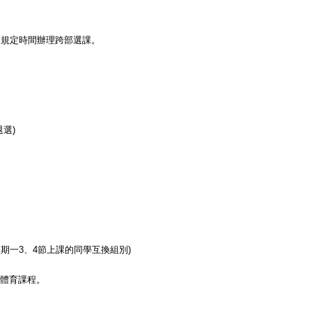
」規定時間辦理跨部選課。
。
退選)
星期一
3
、
4
節上課的同學互換組別
)
之體育課程。