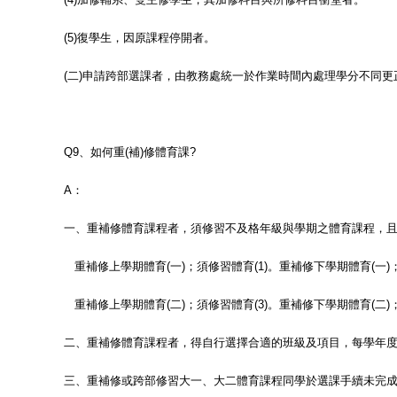
(5)
復學生，因原課程停開者。
(
二
)
申請跨部選課者，由教務處統一於作業時間內處理學分不同更
Q9
、如何重
(
補
)
修體育課
?
A
：
一、重補修體育課程者，須修習不及格年級與學期之體育課程，
重補修上學期體育
(
一
)
；須修習體育
(1)
。重補修下學期體育
(
一
)
重補修上學期體育
(
二
)
；須修習體育
(3)
。重補修下學期體育
(
二
)
二、重補修體育課程者，得自行選擇合適的班級及項目，
每學年
三、重補修或跨部修習大一、大二體育課程同學於選課手續未完