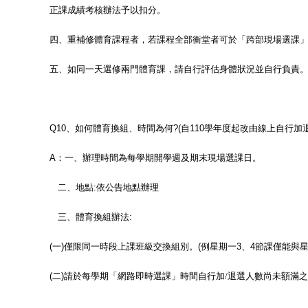
正課成績考核辦法予以扣分。
四、重補修體育課程者，若課程全部衝堂者可於「跨部現場選課
五、如同一天選修兩門體育課，請自行評估身體狀況並自行負責
Q10
、如何體育換組、時間為何
?(自110學年度起改由線上自行加
A
：一、辦理時間為每學期開學週及期末現場選課日。
二、地點
:
依公告地點辦理
三、體育換組辦法
:
(
一
)
僅限同一時段上課班級交換組別。
(
例星期一
3
、
4
節課僅能與
(
二
)
請於每學期
「網路即時選課」
時間自行加/退選人數尚未額滿