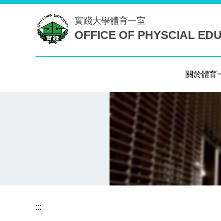
跳
實踐大學
體育一室
到
OFFICE OF PHYSCIAL ED
主
要
內
容
關於體育
區
:::