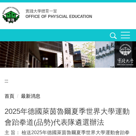
跳
實踐大學
體育一室
到
OFFICE OF PHYSCIAL EDUCATION
主
要
內
容
區
:::
首頁
最新消息
2025年德國萊茵魯爾夏季世界大學運動
會跆拳道(品勢)代表隊遴選辦法
主 旨： 檢送2025年德國萊茵魯爾夏季世界大學運動會跆拳