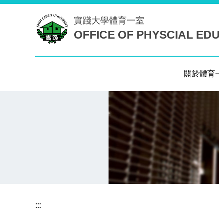
跳
實踐大學
體育一室
到
OFFICE OF PHYSCIAL ED
主
要
內
容
關於體育
區
:::